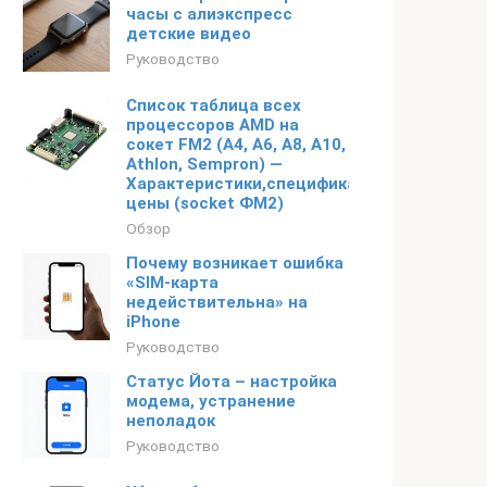
часы с алиэкспресс
детские видео
Руководство
Список таблица всех
процессоров AMD на
сокет FM2 (A4, A6, A8, A10,
Athlon, Sempron) —
Характеристики,спецификация,
цены (socket ФМ2)
Обзор
Почему возникает ошибка
«SIM-карта
недействительна» на
iPhone
Руководство
Статус Йота – настройка
модема, устранение
неполадок
Руководство