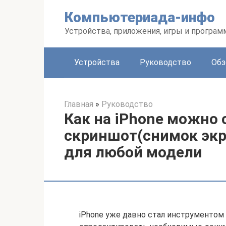
Перейти
Компьютериада-инфо
к
контенту
Устройства, приложения, игры и програ
Устройства
Руководство
Обз
Главная
»
Руководство
Как на iPhone можно 
скриншот(снимок экра
для любой модели
iPhone уже давно стал инструментом 