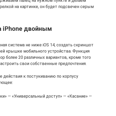
ерживаем палец на нужном пункте и делаем
трелкой на картинке, он будет подсвечен серым
а iPhone двойным
нная система не ниже iOS 14, создать скриншот
ней крышке мобильного устройства. Функция
ор более 20 различных вариантов, кроме того
настроить свои собственные предпочтения.
е действия к постукиванию по корпусу
ующее:
ки» ― «Универсальный доступ» ― «Касание» ―