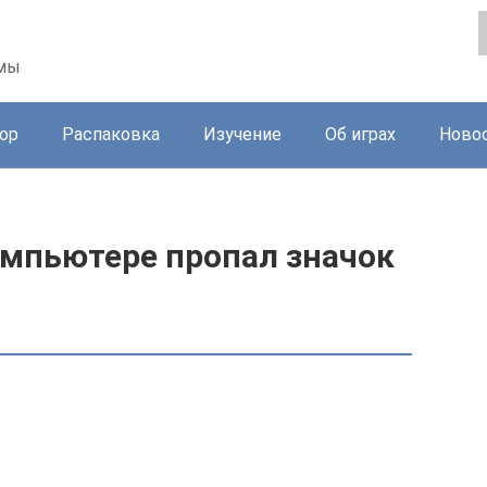
ммы
ор
Распаковка
Изучение
Об играх
Ново
омпьютере пропал значок