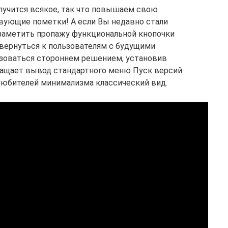
лучится всякое, так что повышаем свою
вующие пометки! А если Вы недавно стали
и заметить пропажу функциональной кнопочки
 вернуться к пользователям с будущими
ьзоваться стороннем решением, установив
звращает вывод стандартного меню Пуск версий
 любителей минимализма классический вид.