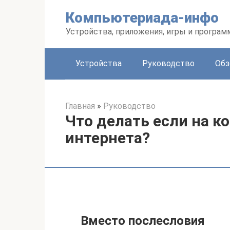
Перейти
Компьютериада-инфо
к
контенту
Устройства, приложения, игры и програ
Устройства
Руководство
Обз
Главная
»
Руководство
Что делать если на к
интернета?
Вместо послесловия