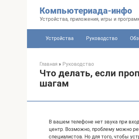
Перейти
Компьютериада-инфо
к
контенту
Устройства, приложения, игры и програ
Устройства
Руководство
Обз
Главная
»
Руководство
Что делать, если проп
шагам
В вашем телефоне нет звука при вхо
центр. Возможно, проблему можно ре
специалистов. Но для того, чтобы ус