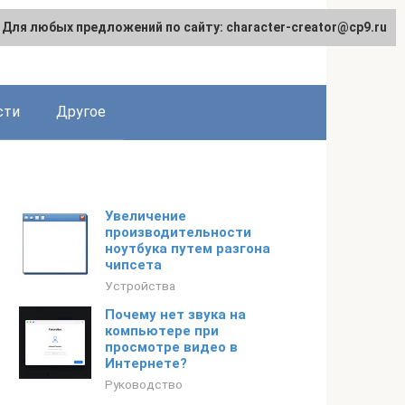
Для любых предложений по сайту: character-creator@cp9.ru
сти
Другое
Увеличение
производительности
ноутбука путем разгона
чипсета
Устройства
Почему нет звука на
компьютере при
просмотре видео в
Интернете?
Руководство