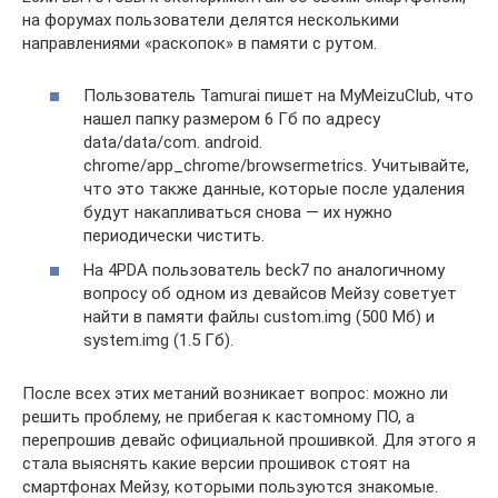
на форумах пользователи делятся несколькими
направлениями «раскопок» в памяти с рутом.
Пользователь Tamurai пишет на MyMeizuClub, что
нашел папку размером 6 Гб по адресу
data/data/com. android.
chrome/app_chrome/browsermetrics. Учитывайте,
что это также данные, которые после удаления
будут накапливаться снова — их нужно
периодически чистить.
На 4PDA пользователь beck7 по аналогичному
вопросу об одном из девайсов Мейзу советует
найти в памяти файлы custom.img (500 Мб) и
system.img (1.5 Гб).
После всех этих метаний возникает вопрос: можно ли
решить проблему, не прибегая к кастомному ПО, а
перепрошив девайс официальной прошивкой. Для этого я
стала выяснять какие версии прошивок стоят на
смартфонах Мейзу, которыми пользуются знакомые.