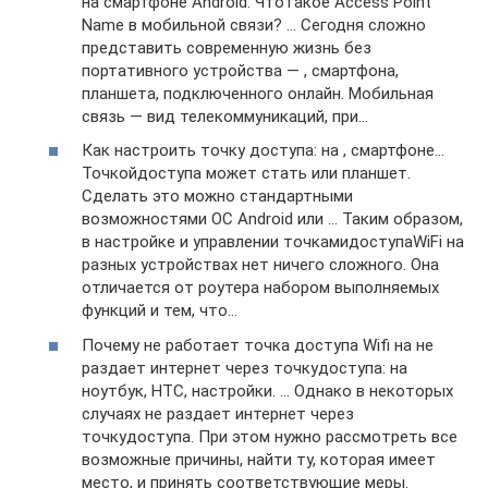
на смартфоне Android. Чтотакое Access Point
Name в мобильной связи? … Сегодня сложно
представить современную жизнь без
портативного устройства — , смартфона,
планшета, подключенного онлайн. Мобильная
связь — вид телекоммуникаций, при…
Как настроить точку доступа: на , смартфоне…
Точкойдоступа может стать или планшет.
Сделать это можно стандартными
возможностями ОС Android или … Таким образом,
в настройке и управлении точкамидоступаWiFi на
разных устройствах нет ничего сложного. Она
отличается от роутера набором выполняемых
функций и тем, что…
Почему не работает точка доступа Wifi на не
раздает интернет через точкудоступа: на
ноутбук, HTC, настройки. … Однако в некоторых
случаях не раздает интернет через
точкудоступа. При этом нужно рассмотреть все
возможные причины, найти ту, которая имеет
место, и принять соответствующие меры.