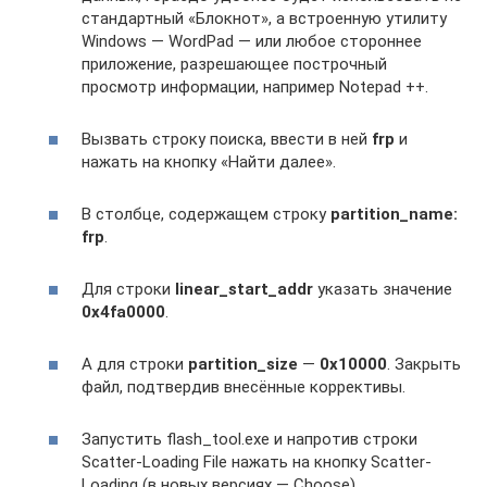
стандартный «Блокнот», а встроенную утилиту
Windows — WordPad — или любое стороннее
приложение, разрешающее построчный
просмотр информации, например Notepad ++.
Вызвать строку поиска, ввести в ней
frp
и
нажать на кнопку «Найти далее».
В столбце, содержащем строку
partition_name:
frp
.
Для строки
linear_
start_
addr
указать значение
0x4f
a0000
.
А для строки
partition_size
—
0x10000
. Закрыть
файл, подтвердив внесённые коррективы.
Запустить flash_tool.exe и напротив строки
Scatter-Loading File нажать на кнопку Scatter-
Loading (в новых версиях — Choose).