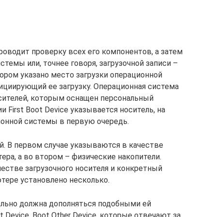
оводит проверку всех его компонентов, а затем
стемы или, точнее говоря, загрузочной записи –
тором указано место загрузки операционной
нициирующий ее загрузку. Операционная система
осителей, которым оснащен персональный
 First Boot Device указывается носитель, на
ионной системы в первую очередь.
й. В первом случае указываются в качестве
ера, а во втором – физические накопители.
честве загрузочного носителя и конкретный
ютере установлено несколько.
ательно должна дополняться подобными ей
t Device, Boot Other Device, которые отвечают за