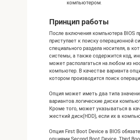
компьютером.
Принцип работы
После включения компьютера BIOS пр
приступает к поиску операционной си
специального раздела носителя, в ко
системы, а также содержится код, и
может располагаться на любом из н
компьютер. В качестве варианта опции
котором производится поиск операц
Опция может иметь два типа значени
вариантов логические диски компьют
Кроме того, может указываться в ка
жесткий диск(HDD), если их в компь
Опция First Boot Device в BIOS обяз
опциями Second Boot Device, Third Boo