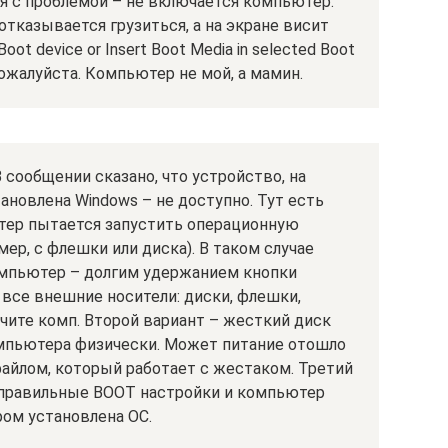
я с проблемой – не включается компьютер.
отказывается грузиться, а на экране висит
oot device or Insert Boot Media in selected Boot
 пожалуйста. Компьютер не мой, а мамин.
 сообщении сказано, что устройство, на
ановлена Windows – не доступно. Тут есть
тер пытается запустить операционную
мер, с флешки или диска). В таком случае
омпьютер – долгим удержанием кнопки
 все внешние носители: диски, флешки,
чите комп. Второй вариант – жесткий диск
мпьютера физически. Может питание отошло
айлом, который работает с жестаком. Третий
еправильные BOOT настройки и компьютер
ром установлена ОС.