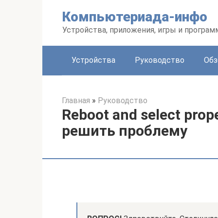
Перейти
Компьютериада-инфо
к
контенту
Устройства, приложения, игры и програ
Устройства
Руководство
Обз
Главная
»
Руководство
Reboot and select prop
решить проблему