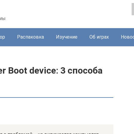
ммы
ор
Распаковка
Изучение
Об играх
Ново
er Boot device: 3 способа