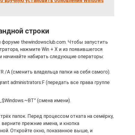
но вручную установить обновления Windows
андной строки
м форуме thewindowsclub.com. Чтобы запустить
ратора, нажмите Win + X и из появившегося
 начинайте набирать следующие операторы:
/R /A (сменить владельца папки на себя самого).
grant administrators:F (передать все права группе
_$Windows.~BT” (смена имени).
трёх папок. Перед процессом отката на семёрку,
 верните прежние имена, и кнопка
ой. Откройте окно, показанное выше, и