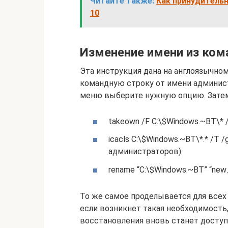
Читайте также:
Как принудитель
10
Изменение имени из ком
Эта инструкция дана на англоязычно
командную строку от имени админист
меню выберите нужную опцию. Затем
takeown /F C:\$Windows.~BT\* 
icacls C:\$Windows.~BT\*.* /T /
администраторов).
rename “C:\$Windows.~BT” “new
То же самое проделывается для всех 
если возникнет такая необходимость,
восстановления вновь станет доступн