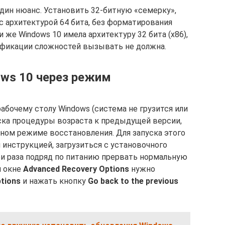
один нюанс. Установить 32-битную «семерку»,
с архитектурой 64 бита, без форматирования
и же Windows 10 имела архитектуру 32 бита (x86),
ификации сложностей вызывать не должна.
ows 10 через режим
абочему столу Windows (система не грузится или
уска процедуры возраста к предыдущей версии,
ьном режиме восстановления. Для запуска этого
инструкцией, загрузиться с установочного
три раза подряд по питанию прервать нормальную
я окне
Advanced Recovery Options
нужно
ptions
и нажать кнопку
Go back to the previous