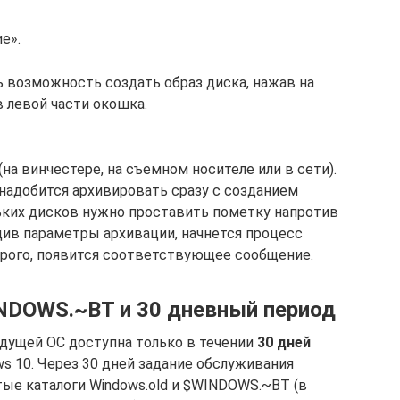
е».
 возможность создать образ диска, нажав на
 левой части окошка.
на винчестере, на съемном носителе или в сети).
надобится архивировать сразу с созданием
льких дисков нужно проставить пометку напротив
ив параметры архивации, начнется процесс
орого, появится соответствующее сообщение.
INDOWS.~BT и 30 дневный период
ущей ОС доступна только в течении
30 дней
s 10. Через 30 дней задание обслуживания
ые каталоги Windows.old и $WINDOWS.~BT (в