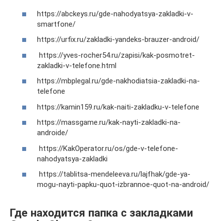
https://abckeys.ru/gde-nahodyatsya-zakladki-v-
smartfone/
https://urfix.ru/zakladki-yandeks-brauzer-android/
https://yves-rocher54.ru/zapisi/kak-posmotret-
zakladki-v-telefone.html
https://mbplegal.ru/gde-nakhodiatsia-zakladki-na-
telefone
https://kamin159.ru/kak-naiti-zakladku-v-telefone
https://massgame.ru/kak-nayti-zakladki-na-
androide/
https://KakOperator.ru/os/gde-v-telefone-
nahodyatsya-zakladki
https://tablitsa-mendeleeva.ru/lajfhak/gde-ya-
mogu-nayti-papku-quot-izbrannoe-quot-na-android/
Где находится папка с закладками