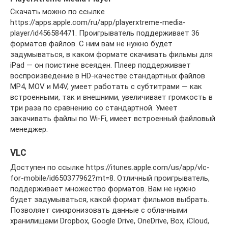
Скачать можно по ссылке
https://apps.apple.com/ru/app/playerxtreme-media-
player/id456584471. Проигрыватель поддерживает 36
форматов файлов. С ним вам не нужно будет
задумываться, в каком формате скачивать фильмы для
iPad — он поистине всеяден. Плеер поддерживает
воспроизведение в HD-качестве стандартных файлов
MP4, MOV и M4V, умеет работать с субтитрами — как
встроенными, так и внешними, увеличивает громкость в
три раза по сравнению со стандартной. Умеет
закачивать файлы по Wi-Fi, имеет встроенный файловый
менеджер.
VLC
Доступен по ссылке https://itunes.apple.com/us/app/vlc-
for-mobile/id650377962?mt=8. Отличный проигрыватель,
поддерживает множество форматов. Вам не нужно
будет задумываться, какой формат фильмов выбрать.
Позволяет синхронизовать данные с облачными
хранилищами Dropbox, Google Drive, OneDrive, Box, iCloud,