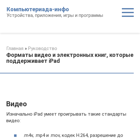
Перейти
Компьютериада-инфо
к
Устройства, приложения, игры и программы
контенту
Главная
»
Руководство
Форматы видео и электронных книг, которые
поддерживает iPad
Видео
Изначально iPad умеет проигрывать такие стандарты
видео:
.m4v, .mp4 и .mov, кодек H.264, разрешение до