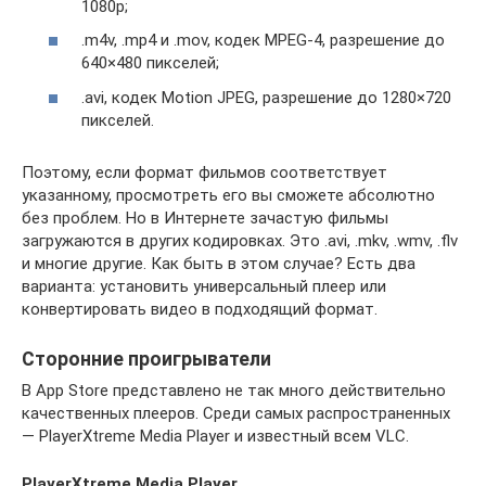
1080p;
.m4v, .mp4 и .mov, кодек MPEG-4, разрешение до
640×480 пикселей;
.avi, кодек Motion JPEG, разрешение до 1280×720
пикселей.
Поэтому, если формат фильмов соответствует
указанному, просмотреть его вы сможете абсолютно
без проблем. Но в Интернете зачастую фильмы
загружаются в других кодировках. Это .avi, .mkv, .wmv, .flv
и многие другие. Как быть в этом случае? Есть два
варианта: установить универсальный плеер или
конвертировать видео в подходящий формат.
Сторонние проигрыватели
В App Store представлено не так много действительно
качественных плееров. Среди самых распространенных
— PlayerXtreme Media Player и известный всем VLC.
PlayerXtreme Media Player