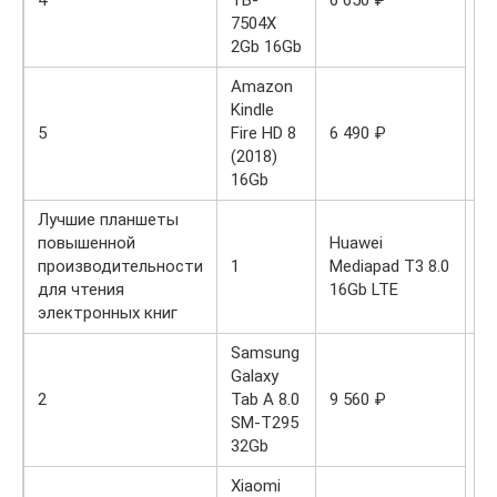
4
TB-
6 650 ₽
7504X
2Gb 16Gb
Amazon
Kindle
5
Fire HD 8
6 490 ₽
(2018)
16Gb
Лучшие планшеты
повышенной
Huawei
8 
производительности
1
Mediapad T3 8.0
₽
для чтения
16Gb LTE
электронных книг
Samsung
Galaxy
2
Tab A 8.0
9 560 ₽
SM-T295
32Gb
Xiaomi