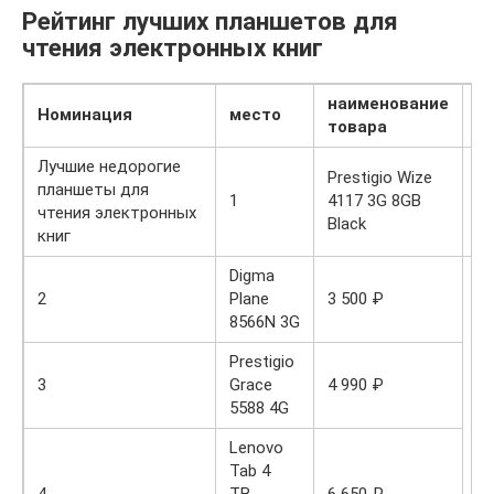
Рейтинг лучших планшетов для
чтения электронных книг
наименование
Номинация
место
ц
товара
Лучшие недорогие
Prestigio Wize
планшеты для
4 
1
4117 3G 8GB
чтения электронных
₽
Black
книг
Digma
2
Plane
3 500 ₽
8566N 3G
Prestigio
3
Grace
4 990 ₽
5588 4G
Lenovo
Tab 4