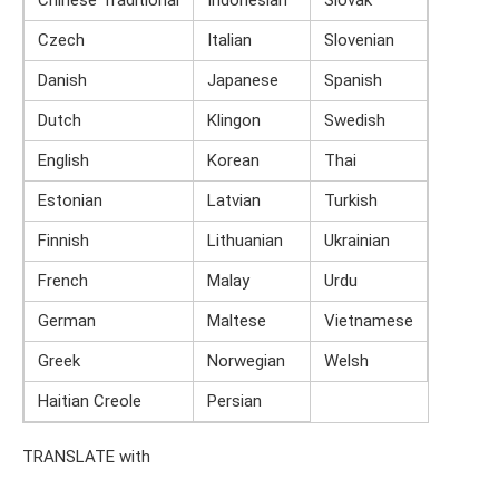
Chinese Traditional
Indonesian
Slovak
Czech
Italian
Slovenian
Danish
Japanese
Spanish
Dutch
Klingon
Swedish
English
Korean
Thai
Estonian
Latvian
Turkish
Finnish
Lithuanian
Ukrainian
French
Malay
Urdu
German
Maltese
Vietnamese
Greek
Norwegian
Welsh
Haitian Creole
Persian
TRANSLATE with