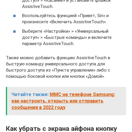
доступ» > «Касание» и установите флажок
AssistiveTouch.
Воспользуйтесь функцией «Привет, Siri» и
произнесите «Включить AssistiveTouch».
Выберите «Настройки» > «Универсальный
доступ» > «Быстрые команды» и включите
параметр AssistiveTouch.
Также можно добавить функцию AssistiveTouch в
быструю команду универсального доступа для
быстрого доступа из «Пункта управления» либо с
помощью боковой кнопки или кнопки «Домой».
Читайте также:
ММС на телефоне Samsung:
как настроить, открыть или отправить
сообщения в 2022 году
Как убрать с экрана айфона кнопку