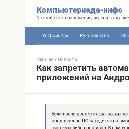
Перейти
Компьютериада-инфо
к
контенту
Устройства, приложения, игры и програ
Устройства
Руководство
Обз
Главная
»
Новости
Как запретить автом
приложений на Андр
Если после всех этих шагов, вы не
вредоносное ПО находится в само
системы либо прошивка. В самсун