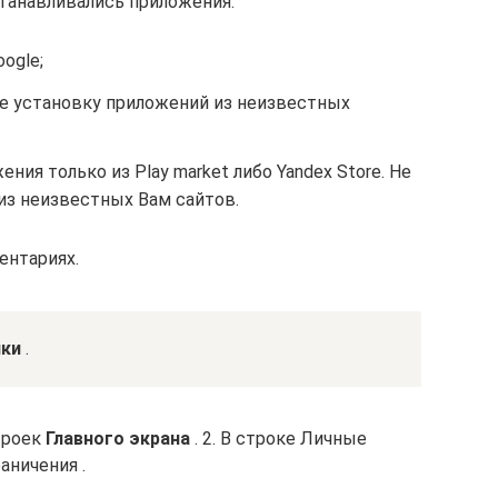
танавливались приложения:
ogle;
е установку приложений из неизвестных
ния только из Play market либо Yandex Store. Не
из неизвестных Вам сайтов.
ентариях.
ики
.
троек
Главного экрана
. 2. В строке Личные
аничения .