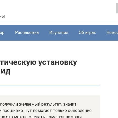
ммы
ор
Распаковка
Изучение
Об играх
Ново
атическую установку
оид
 получили желаемый результат, значит
й прошивке. Тут помогает только обновление
гах это можно сделать дома при помощи