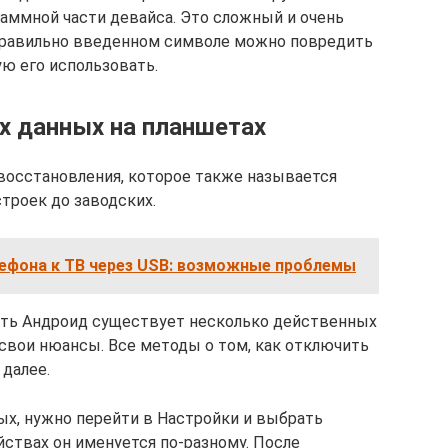
раммной части девайса. Это сложный и очень
еправильно введенном символе можно повредить
ую его использовать.
х данных на планшетах
восстановления, которое также называется
строек до заводских.
ефона к ТВ через USB: возможные проблемы
вать Андроид существует несколько действенных
свои нюансы. Все методы о том, как отключить
 далее.
х, нужно перейти в Настройки и выбрать
йствах он именуется по-разному. После