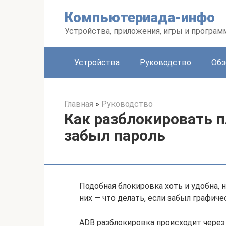
Перейти
Компьютериада-инфо
к
контенту
Устройства, приложения, игры и програ
Устройства
Руководство
Обз
Главная
»
Руководство
Как разблокировать 
забыл пароль
Подобная блокировка хоть и удобна, 
них — что делать, если забыл графич
ADB разблокировка происходит через