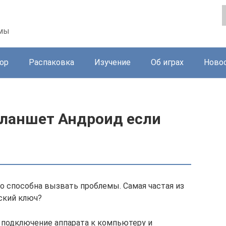
ммы
ор
Распаковка
Изучение
Об играх
Ново
планшет Андроид если
но способна вызвать проблемы. Самая частая из
еский ключ?
 подключение аппарата к компьютеру и