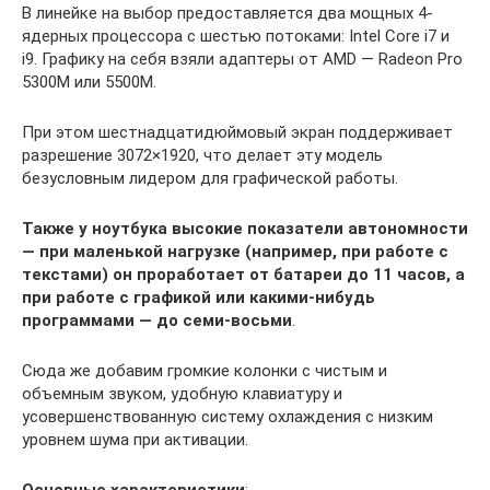
В линейке на выбор предоставляется два мощных 4-
ядерных процессора с шестью потоками: Intel Core i7 и
i9. Графику на себя взяли адаптеры от AMD — Radeon Pro
5300M или 5500M.
При этом шестнадцатидюймовый экран поддерживает
разрешение 3072×1920, что делает эту модель
безусловным лидером для графической работы.
Также у ноутбука высокие показатели автономности
— при маленькой нагрузке (например, при работе с
текстами) он проработает от батареи до 11 часов, а
при работе с графикой или какими-нибудь
программами — до семи-восьми
.
Сюда же добавим громкие колонки с чистым и
объемным звуком, удобную клавиатуру и
усовершенствованную систему охлаждения с низким
уровнем шума при активации.
Основные характеристики
: