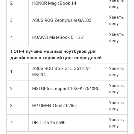
Узнать
2
HONOR MagicBook 14
цену
Узнать
3
ASUS ROG Zephyrus G GA502
цену
Узнать
4
HUAWEI MateBook D 15.6″
цену
ТОП-4 лучших мощных ноутбуков для
дизайнеров с хорошей цветопередачей
ASUS ROG Strix G15 G512LV-
Узнать
1
HN034
цену
Узнать
2
MSI GP65 Leopard 10SFK-254XRU
цену
Узнать
3
HP OMEN 15-dh1028ur
цену
Узнать
4
DELL G5 15 5590
цену