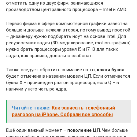
отметить одну из двух фирм, занимающихся
производством центрального процессора – Intel и AMD.
Первая фирма в сфере компьютерной графики известна
больше и дольше, нежели вторая, потому вывод простой
– дизайнеру нужно подбирать ноут на основе Intel. Для
ресурсоемких задач (3D-моделирование, motion-графика)
нужно брать процессоры уровня i5 и i7. i3 для таких
задач, как правило, довольно слабоват.
Также следует обратить внимание на то,
какая буква
будет отмечена в названии модели ЦП. Если отмечается
буква X – произведен разгон процессора, если Q – в
наличии у него четыре ядра.
Читайте также:
Как записать телефонный
разговор на iPhone. Собрали все способы
Ещё один важный момент –
поколение ЦП
. Чем больше
первая цифра – тем моложе поколение, а чем моложе –