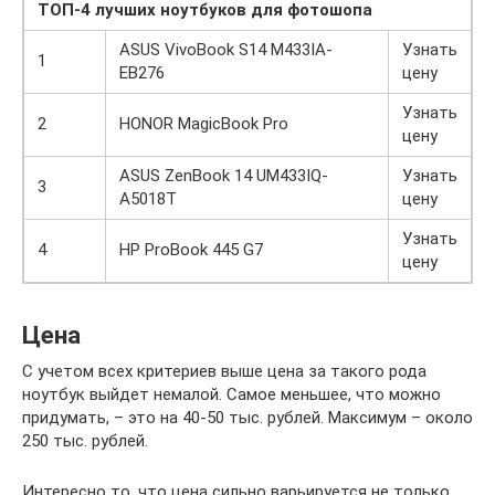
ТОП-4 лучших ноутбуков для фотошопа
ASUS VivoBook S14 M433IA-
Узнать
1
EB276
цену
Узнать
2
HONOR MagicBook Pro
цену
ASUS ZenBook 14 UM433IQ-
Узнать
3
A5018T
цену
Узнать
4
HP ProBook 445 G7
цену
Цена
С учетом всех критериев выше цена за такого рода
ноутбук выйдет немалой. Самое меньшее, что можно
придумать, – это на 40-50 тыс. рублей. Максимум – около
250 тыс. рублей.
Интересно то, что цена сильно варьируется не только