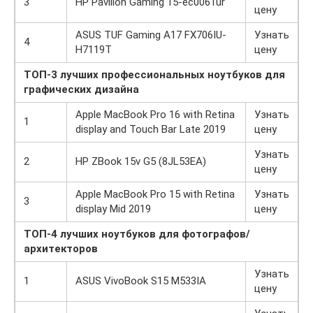
3
HP Pavilion Gaming 15-ec0061ur
цену
ASUS TUF Gaming A17 FX706IU-
Узнать
4
H7119T
цену
ТОП-3 лучших профессиональных ноутбуков для
графических дизайна
Apple MacBook Pro 16 with Retina
Узнать
1
display and Touch Bar Late 2019
цену
Узнать
2
HP ZBook 15v G5 (8JL53EA)
цену
Apple MacBook Pro 15 with Retina
Узнать
3
display Mid 2019
цену
ТОП-4 лучших ноутбуков для фотографов/
архитекторов
Узнать
1
ASUS VivoBook S15 M533IA
цену