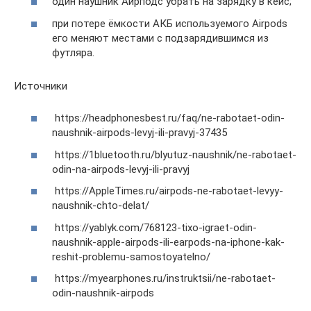
один наушник Аирподс убрать на зарядку в кейс;
при потере ёмкости АКБ используемого Airpods
его меняют местами с подзарядившимся из
футляра.
Источники
https://headphonesbest.ru/faq/ne-rabotaet-odin-
naushnik-airpods-levyj-ili-pravyj-37435
https://1bluetooth.ru/blyutuz-naushnik/ne-rabotaet-
odin-na-airpods-levyj-ili-pravyj
https://AppleTimes.ru/airpods-ne-rabotaet-levyy-
naushnik-chto-delat/
https://yablyk.com/768123-tixo-igraet-odin-
naushnik-apple-airpods-ili-earpods-na-iphone-kak-
reshit-problemu-samostoyatelno/
https://myearphones.ru/instruktsii/ne-rabotaet-
odin-naushnik-airpods