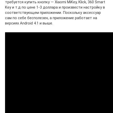
требуется купить кнопку — Xiaomi MiKey, Klick, 360 Smart
Key и т.д по цене 1-3 доллара и произвести настройку в
соответствующем приложении. Поскольку аксессуар
сам по себе бесполезен, а приложение работает на
версиях Android 4.1 и выше.