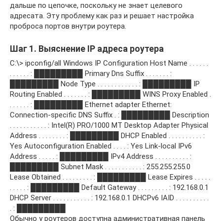
дальше по цепочке, поскольку не знает целевого
адресата. Эту проблему как раз и решает настройка
проброса портов внутри роутера.
Шаг 1. Выяснение IP адреса роутера
C:\> ipconfig/all Windows IP Configuration Host Name . . . . . .
. . . . . . : █████████ Primary Dns Suffix . . . . . . . :
█████████ Node Type . . . . . . . . . . . . : █████████ IP
Routing Enabled . . . . . . . : █████████ WINS Proxy Enabled .
. . . . . . : █████████ Ethernet adapter Ethernet:
Connection-specific DNS Suffix . : █████████ Description
. . . . . . . . . . . : Intel(R) PRO/1000 MT Desktop Adapter Physical
Address . . . . . . . . : █████████ DHCP Enabled . . . . . . . . . . :
Yes Autoconfiguration Enabled . . . . : Yes Link-local IPv6
Address . . . . . : █████████ IPv4 Address . . . . . . . . . . :
█████████ Subnet Mask . . . . . . . . . . . : 255.255.255.0
Lease Obtained . . . . . . . . . : █████████ Lease Expires . . . . .
. . . . . : █████████ Default Gateway . . . . . . . . . : 192.168.0.1
DHCP Server . . . . . . . . . . . : 192.168.0.1 DHCPv6 IAID . . . . . . . . . .
. : █████████
Обычно у роутеров доступна административная панель