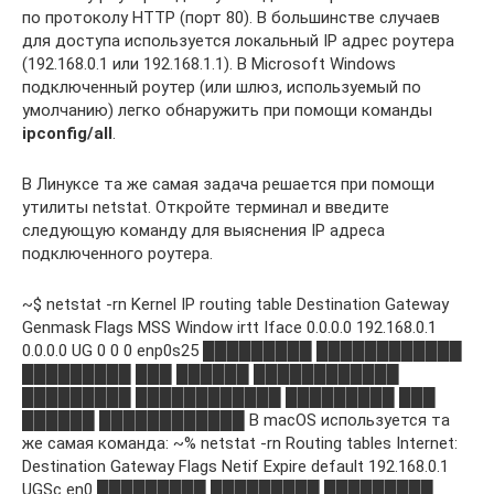
по протоколу HTTP (порт 80). В большинстве случаев
для доступа используется локальный IP адрес роутера
(192.168.0.1 или 192.168.1.1). В Microsoft Windows
подключенный роутер (или шлюз, используемый по
умолчанию) легко обнаружить при помощи команды
ipconfig
/
all
.
В Линуксе та же самая задача решается при помощи
утилиты netstat. Откройте терминал и введите
следующую команду для выяснения IP адреса
подключенного роутера.
~$ netstat -rn Kernel IP routing table Destination Gateway
Genmask Flags MSS Window irtt Iface 0.0.0.0 192.168.0.1
0.0.0.0 UG 0 0 0 enp0s25 █████████ ████████████
█████████ ███ ██████ ████████████
█████████ ████████████ █████████ ███
██████ ████████████ В macOS используется та
же самая команда: ~% netstat -rn Routing tables Internet:
Destination Gateway Flags Netif Expire default 192.168.0.1
UGSc en0 █████████ █████████ █████████