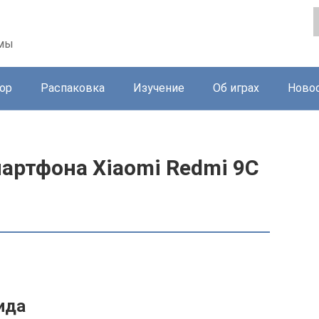
ммы
ор
Распаковка
Изучение
Об играх
Ново
артфона Xiaomi Redmi 9C
ида