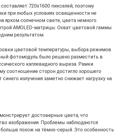
составляет 720х1600 пикселей, поэтому
нки при любых условиях освещенности не
на ярком солнечном свете, цвета немного
литрой AMOLED-матрицы. Охват цветовой гаммы
едним результатом.
ровки цветовой температуры, выбора режимов
альный фотомодуль было решено разместить в
ассического каплевидного выреза. Рамки
ому соотношение сторон достигло хорошего
т синего излучения заметно снижает нагрузку на
емонстрирует достоверные цвета, что
ство изображения. Проблемы наблюдаются
 больше похож на тёмно-серый. Это особенность