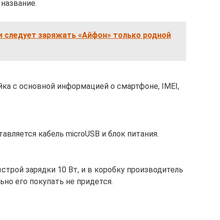
 название.
и следует заряжать «Айфон» только родной
йка с основной информацией о смартфоне, IMEI,
авляется кабель microUSB и блок питания.
рой зарядки 10 Вт, и в коробку производитель
ьно его покупать не придется.