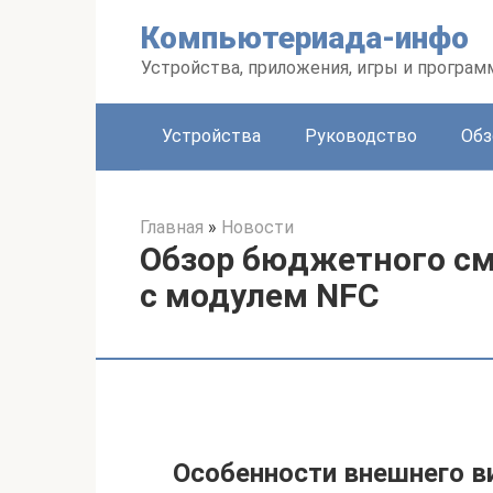
Перейти
Компьютериада-инфо
к
контенту
Устройства, приложения, игры и програ
Устройства
Руководство
Обз
Главная
»
Новости
Обзор бюджетного см
с модулем NFC
Особенности внешнего в