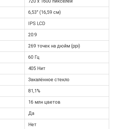
720 х 1600 пикселей
6,53″ (16,59 см)
IPS LCD
20:9
269 точек на дюйм (ppi)
60 Гц
405 Нит
Закалённое стекло
81,1%
16 млн цветов
Да
Нет