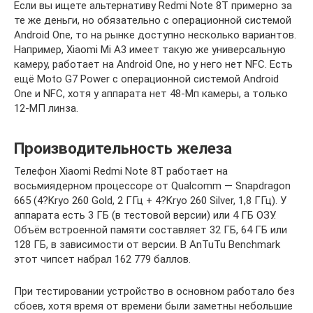
Если вы ищете альтернативу Redmi Note 8T примерно за
те же деньги, но обязательно с операционной системой
Android One, то на рынке доступно несколько вариантов.
Например, Xiaomi Mi A3 имеет такую же универсальную
камеру, работает на Android One, но у него нет NFC. Есть
ещё Moto G7 Power с операционной системой Android
One и NFC, хотя у аппарата нет 48-Мп камеры, а только
12-МП линза.
Производительность железа
Телефон Xiaomi Redmi Note 8T работает на
восьмиядерном процессоре от Qualcomm — Snapdragon
665 (4?Kryo 260 Gold, 2 ГГц + 4?Kryo 260 Silver, 1,8 ГГц). У
аппарата есть 3 ГБ (в тестовой версии) или 4 ГБ ОЗУ.
Объём встроенной памяти составляет 32 ГБ, 64 ГБ или
128 ГБ, в зависимости от версии. В AnTuTu Benchmark
этот чипсет набрал 162 779 баллов.
При тестировании устройство в основном работало без
сбоев, хотя время от времени были заметны небольшие