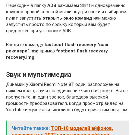
Переходим в папку
ADB
зажимаем Shift и одновременно
кликаем правой кнопкой мыши внутри папки и выбираем
пункт запустить
открыть окно команд
или можно
запустить просто по ярлыку который вам будет
предложен при установке ADB
Введите команду
fastboot flash recovery “ваш
рекавери“.img
пример
fastboot flash recovery
recovery.img
Звук и мультимедиа
Динамик у Xiaomi Redmi Note 8T один, расположен на
нижнем краю, звучит на удивление чисто и громко. Вы не
пропустите ни один звонок, благодаря высокой
громкости преобразователя, когда просмотр видео на
YouTube и музыкальных клипов будут приятным опытом.
Читайте также:
ТОП-10 моделей айфонов,
популярных в 2022 году: у какого айфона