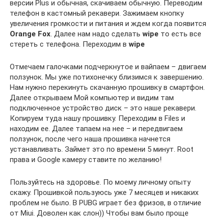
версии Plus и обычная, скачиваем обычную. Переводим
телефон в кастомный рекавери. Зажимаем кнопку
увеличения громкости и питания и ждем когда появится
Orange Fox
. Далее нам надо сделать
wipe
то есть все
стереть с телефона. Переходим в
wipe
Отмечаем галочками подчеркнутое и вайпаем – двигаем
ползунок. Мы уже потихонечку близимся к завершению.
Нам нужно перекинуть скачанную прошивку в смартфон.
Далее открываем Мой компьютер и видим там
подключенное устройство диск – это наше рекавери.
Копируем туда нашу прошивку. Переходим в Files и
находим ее. Далее тапаем на нее – и передвигаем
ползунок, после чего наша прошивка начнется
устанавливать. Займет это по времени 5 минут. Root
права и Google камеру ставите по желанию!
Пользуйтесь на здоровье. По моему личному опыту
скажу. Прошивкой пользуюсь уже 7 месяцев и никаких
проблем не было. В PUBG играет без фризов, в отличие
от Miui. Доволен как слон)) Чтобы вам было проще