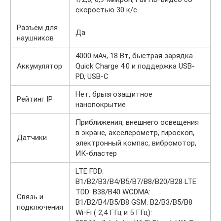
скоростью 30 к/с.
Разъём для
Да
наушников
4000 мАч, 18 Вт, быстрая зарядка
Аккумулятор
Quick Charge 4.0 и поддержка USB-
PD, USB-C
Нет, брызгозащитное
Рейтинг IP
нанопокрытие
Приближения, внешнего освещения
в экране, акселерометр, гироскоп,
Датчики
электронный компас, вибромотор,
ИК-бластер
LTE FDD:
B1/B2/B3/B4/B5/B7/B8/B20/B28 LTE
TDD: B38/B40 WCDMA:
Связь и
B1/B2/B4/B5/B8 GSM: B2/B3/B5/B8
подключения
Wi-Fi ( 2,4 ГГц и 5 ГГц):