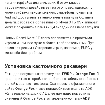
лаги интерфейса или анимации. В этом классе
теоретически девайс имеет на это право, однако, по
моему субъективному мнению, смартфоны с чистым
Android, доступные за аналогичные или чуть большие
деньги, работают более плавно. Имея 3 ГБ ОЗУ, аппарат
может сохранять в памяти 3,4 вкладки без перезагрузки.
Новый Redmi Note 8T легко справляется с простыми
играми и немного хуже с более требовательными. Тут
помогает режим «Ускорение игр» и, например, PUBG у
меня шёл без проблем.
Установка кастомного рекавери
Есть два популярных recavery это
TWRP
и
Orange Fox
. Я
предпочитаю второй, так он более стабильно работает
с этой моделью телефона. Скачиваем с официального
сайта
Orange Fox
и еще понадобиться скачать ADB
Желательно на диск С:/ Далее нам надо поместить
скаченный
Orange Fox
в установленную папку
ADB