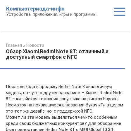
Перейти
Компьютериада-инфо
к
Устройства, приложения, игры и программы
контенту
Главная
»
Новости
Обзор Xiaomi Redmi Note 8T: отличный и
доступный смартфон с NFC
После выхода в продажу Redmi Note 8 аналогичную
модель, но чуть с другим названием – Xiaomi Redmi Note
8T – китайская компания запустила на рынках Европы.
Несмотря на появившуюся в названии букву «Т», в целом
это тот же девайс, но, с поддержкой NFC.
Может ли эта модель выделиться чем-то особенным
среди своих бюджетных конкурентов? Для обзора мне
был предоставлен Redmi Note 8T с MIUI Global 10.3.1.