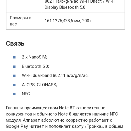
802.11a/b/g/n/ac Wi-Fi Direct / Wi-Fi
Display Bluetooth 5.0
Размеры и
161,1?75,4?8,6 мм, 200 г
вес
Связь
2 x NanoSIM;
Bluetooth 5.0;
Wi-Fi dual-band 802.11 a/b/g/n/ac;
A-GPS, GLONASS;
NFC.
Главным преимуществом Note 8T относительно
конкурентов и обычного Note 8 является наличие NFC
модуля. Аппарат абсолютно корректно работает с
Google Pay, читает и пополняет карту «Тройка», в общем