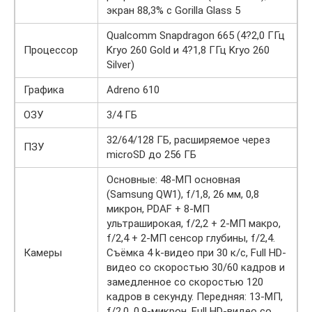
экран 88,3% с Gorilla Glass 5
Qualcomm Snapdragon 665 (4?2,0 ГГц
Процессор
Kryo 260 Gold и 4?1,8 ГГц Kryo 260
Silver)
Графика
Adreno 610
ОЗУ
3/4 ГБ
32/64/128 ГБ, расширяемое через
ПЗУ
microSD до 256 ГБ
Основные: 48-МП основная
(Samsung QW1), f/1,8, 26 мм, 0,8
микрон, PDAF + 8-МП
ультраширокая, f/2,2 + 2-МП макро,
f/2,4 + 2-МП сенсор глубины, f/2,4.
Камеры
Съёмка 4 k-видео при 30 к/с, Full HD-
видео со скоростью 30/60 кадров и
замедленное со скоростью 120
кадров в секунду. Передняя: 13-МП,
f/2,0, 0,9-микрон, Full HD-видео со