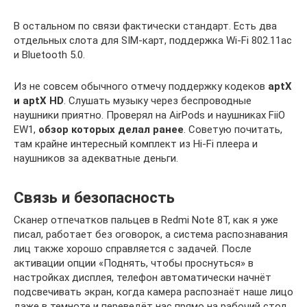
В остальном по связи фактически стандарт. Есть два
отдельных слота для SIM-карт, поддержка Wi-Fi 802.11ac
и Bluetooth 5.0.
Из не совсем обычного отмечу поддержку кодеков
aptX
и aptX HD
. Слушать музыку через беспроводные
наушники приятно. Проверял на AirPods и наушниках FiiO
EW1,
обзор которых делал ранее
. Советую почитать,
там крайне интересный комплект из Hi-Fi плеера и
наушников за адекватные деньги.
Связь и безопасность
Сканер отпечатков пальцев в Redmi Note 8T, как я уже
писал, работает без оговорок, а система распознавания
лиц также хорошо справляется с задачей. После
активации опции «Поднять, чтобы проснуться» в
настройках дисплея, телефон автоматически начнёт
подсвечивать экран, когда камера распознаёт наше лицо
даже в темноте и переведёт нас прямо на рабочий стол.