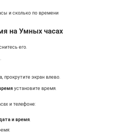
асы и сколько по времени
мя на Умных часах
снитесь его.
.
а, прокрутите экран влево.
время
установите время.
сах и телефоне:
дата и время
.
емя: