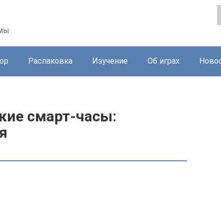
ммы
ор
Распаковка
Изучение
Об играх
Ново
кие смарт-часы:
я