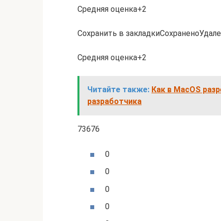
Средняя оценка+2
Сохранить в закладкиСохраненоУдале
Средняя оценка+2
Читайте также:
Как в MacOS раз
разработчика
73676
0
0
0
0