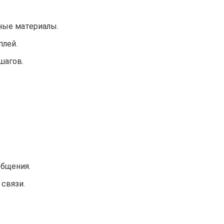
ные материалы.
плей.
шагов.
общения.
связи.