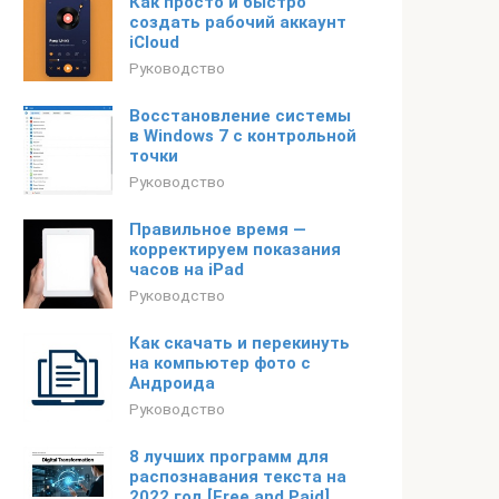
Как просто и быстро
создать рабочий аккаунт
iCloud
Руководство
Восстановление системы
в Windows 7 с контрольной
точки
Руководство
Правильное время —
корректируем показания
часов на iPad
Руководство
Как скачать и перекинуть
на компьютер фото с
Андроида
Руководство
8 лучших программ для
распознавания текста на
2022 год [Free and Paid]