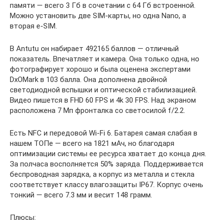
памяти — всего 3 Гб в сочетании с 64 Гб встроенной.
Можно установить две SIM-карты, но одна Nano, а
вторая e-SIM.
В Antutu он набирает 492165 баллов — отличный
показатель. Впечатляет и камера. Она только одна, но
фотографирует хорошо и была оценена экспертами
DxOMark в 103 балла. Она дополнена двойной
светодиодной вспышки и оптической стабилизацией.
Видео пишется в FHD 60 FPS и 4k 30 FPS. Над экраном
расположена 7 Мп фронталка со светосилой f/2.2.
Есть NFC и передовой Wi-Fi 6. Батарея самая слабая в
нашем ТОПе — всего на 1821 мАч, но благодаря
оптимизации системы ее ресурса хватает до конца дня.
За полчаса восполняется 50% заряда. Поддерживается
беспроводная зарядка, а корпус из металла и стекла
соответствует классу влагозащиты IP67. Корпус очень
тонкий — всего 7.3 мм и весит 148 грамм.
Плюсы: