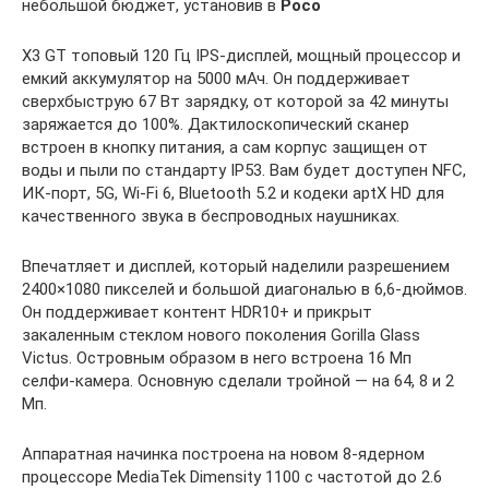
небольшой бюджет, установив в
Poco
X3 GT топовый 120 Гц IPS-дисплей, мощный процессор и
емкий аккумулятор на 5000 мАч. Он поддерживает
сверхбыструю 67 Вт зарядку, от которой за 42 минуты
заряжается до 100%. Дактилоскопический сканер
встроен в кнопку питания, а сам корпус защищен от
воды и пыли по стандарту IP53. Вам будет доступен NFC,
ИК-порт, 5G, Wi-Fi 6, Bluetooth 5.2 и кодеки aptX HD для
качественного звука в беспроводных наушниках.
Впечатляет и дисплей, который наделили разрешением
2400×1080 пикселей и большой диагональю в 6,6-дюймов.
Он поддерживает контент HDR10+ и прикрыт
закаленным стеклом нового поколения Gorilla Glass
Victus. Островным образом в него встроена 16 Мп
селфи-камера. Основную сделали тройной — на 64, 8 и 2
Мп.
Аппаратная начинка построена на новом 8-ядерном
процессоре MediaTek Dimensity 1100 с частотой до 2.6