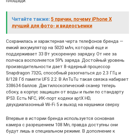
площади.
Читайте также:
5 причин, почему iPhone X
лучший для фото- и видеосъемки
Сохранилась и характерная черта телефонов бренда —
емкий аккумулятор на 5020 мАч, который еще и
поддерживает 33 Вт ускоренную зарядку. От нее за
полчаса восполняется 59% заряда. Достойный уровень
производительности дает 8-ядерный процессор
Snapdragon 732G, способный разогнаться до 2.3 ГГц и
8/128 Гб памяти UFS 2.2. В AnTuTu такая связка набирает
338634 баллов. Дактилоскопический сканер теперь
сбоку, а корпус защищен от воды и пыли по стандарту
IP53. Есть NFC, ИК-порт кодеки aptX HD,
двухдиапазонный Wi-Fi 5 и выход на наушники сверху.
Впервые в истории бренда используется основная
камера с разрешением 108 Мп, правда доступны они
будут лишь в специальном режиме. В дополнение к