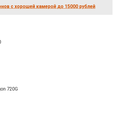
нов с хорошей камерой до 15000 рублей
0
gon 720G