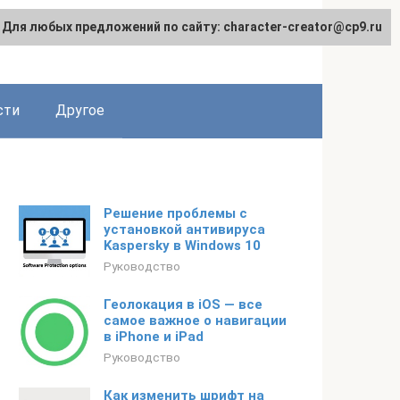
Для любых предложений по сайту: character-creator@cp9.ru
сти
Другое
Решение проблемы с
установкой антивируса
Kaspersky в Windows 10
Руководство
Геолокация в iOS — все
самое важное о навигации
в iPhone и iPad
Руководство
Как изменить шрифт на