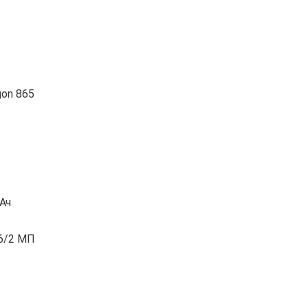
on 865
Ач
16/2 МП