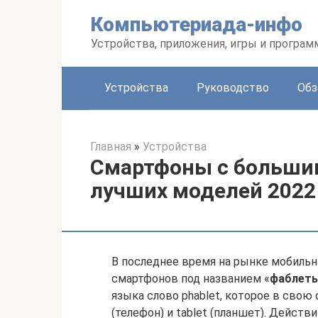
Перейти
Компьютериада-инфо
к
контенту
Устройства, приложения, игры и програ
Устройства
Руководство
Обз
Главная
»
Устройства
Смартфоны с большим
лучших моделей 2022
В последнее время на рынке мобильн
смартфонов под названием «
фаблет
языка слово phablet, которое в свою 
(телефон) и tablet (планшет). Дейст