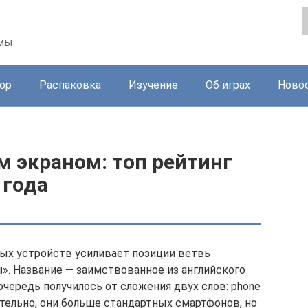
ммы
ор
Распаковка
Изучение
Об играх
Ново
 экраном: топ рейтинг
 года
ых устройств усиливает позиции ветвь
ы
». Название — заимствованное из английского
очередь получилось от сложения двух слов: phone
вительно, они больше стандартных смартфонов, но