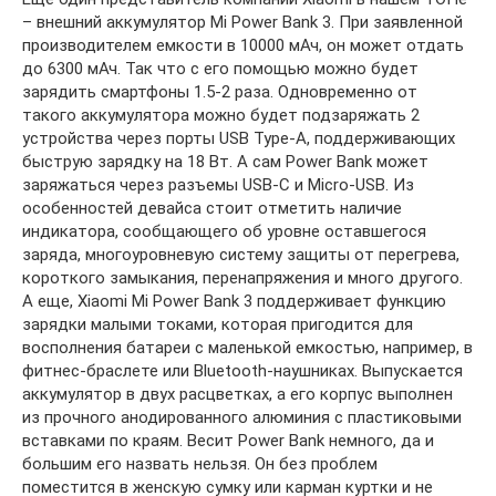
– внешний аккумулятор Mi Power Bank 3. При заявленной
производителем емкости в 10000 мАч, он может отдать
до 6300 мАч. Так что с его помощью можно будет
зарядить смартфоны 1.5-2 раза. Одновременно от
такого аккумулятора можно будет подзаряжать 2
устройства через порты USB Type-A, поддерживающих
быструю зарядку на 18 Вт. А сам Power Bank может
заряжаться через разъемы USB-C и Micro-USB. Из
особенностей девайса стоит отметить наличие
индикатора, сообщающего об уровне оставшегося
заряда, многоуровневую систему защиты от перегрева,
короткого замыкания, перенапряжения и много другого.
А еще, Xiaomi Mi Power Bank 3 поддерживает функцию
зарядки малыми токами, которая пригодится для
восполнения батареи с маленькой емкостью, например, в
фитнес-браслете или Bluetooth-наушниках. Выпускается
аккумулятор в двух расцветках, а его корпус выполнен
из прочного анодированного алюминия с пластиковыми
вставками по краям. Весит Power Bank немного, да и
большим его назвать нельзя. Он без проблем
поместится в женскую сумку или карман куртки и не